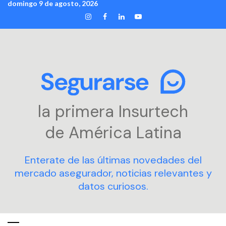
domingo 9 de agosto, 2026
Skip
INSTAGRAM
FACEBOOK
LINKEDIN
YOUTUBE
to
content
la primera Insurtech
de América Latina
Enterate de las últimas novedades del
mercado asegurador, noticias relevantes y
datos curiosos.