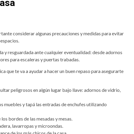
casa
rtante considerar algunas precauciones y medidas para evitar
 espacios.
da y resguardada ante cualquier eventualidad: desde adornos
tores para escaleras y puertas trabadas.
ca que te va a ayudar a hacer un buen repaso para asegurarte
ltar peligrosos en algún lugar bajo llave: adornos de vidrio,
os muebles y tapá las entradas de enchufes utilizando
 los bordes de las mesadas y mesas.
ladera, lavarropas y microondas.
cance de los más chicos de la casa.