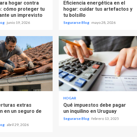
ara hogar contra
Eficiencia energética en el
s: cómo proteger tu
hogar: cuidar tus artefactos y
ante un imprevisto
tu bolsillo
log
junio 19, 2026
Segurarse Blog
mayo 28, 2026
HOGAR
rturas extras
Qué impuestos debe pagar
n en un seguro de
un inquilino en Uruguay
Segurarse Blog
febrero 13, 2025
log
abril 29, 2026