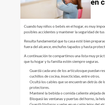
en 
Cuando hay niños o bebés en el hogar, es muy impo
posibles accidentes y mantener la seguridad de tus
Resulta fundamental que tu casa esté bien prepara
fuera del alcance, enchufes tapados y hasta protec
A continuación te compartimos una lista muy prácti
que tu hogar y tu familia estén siempre seguras.
Guardá cada uno de los artículosque puedan resu
cuchillos de cocina, insecticidas, entre otros.
Ocultá los cables que se encuentran detrás de l
protectores.
Mantené la bebida o comida caliente alejada de
Bloqueá las ventanas y puertas del horno, la he
Guardá fósforos y velas en un cajón lejos del al