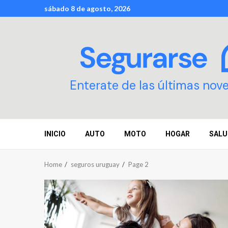
Skip
sábado 8 de agosto, 2026
to
content
Enterate de las últimas nov
INICIO
AUTO
MOTO
HOGAR
SALU
Home
seguros uruguay
Page 2