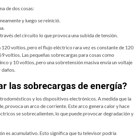
una de dos cosas:
neamente y luego se reinició.
ma.
 través del circuito lo que provoca una subida de tensión.
20 voltios, pero el flujo eléctrico rara vez es constante de 120
 169 voltios. Las pequeñas sobrecargas para cosas como
nco y 10 voltios, pero una sobretensión masiva envía un voltaje
r daños.
r las sobrecargas de energía?
trodomésticos y los dispositivos electrónicos. A medida que la
e, provoca un arco de corriente. Este arco genera calor y hace
éctricos se sobrecalienten, lo que puede provocar degradación y
n es acumulativo. Esto significa que tu televisor podría