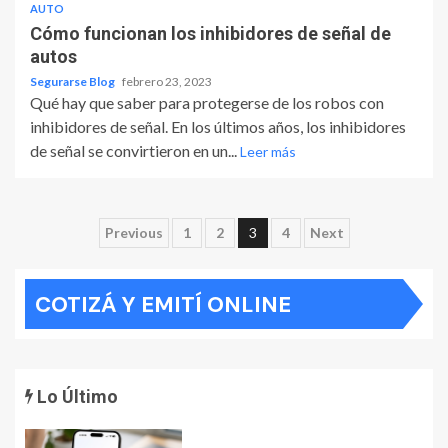
AUTO
Cómo funcionan los inhibidores de señal de
autos
Segurarse Blog
febrero 23, 2023
Qué hay que saber para protegerse de los robos con
inhibidores de señal. En los últimos años, los inhibidores
de señal se convirtieron en un...
Leer más
Paginación
Previous
1
2
3
4
Next
de
COTIZÁ Y EMITÍ ONLINE
entradas
Lo Último