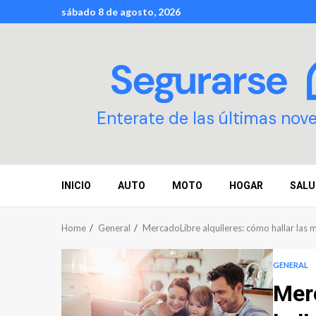
Skip
sábado 8 de agosto, 2026
to
content
Enterate de las últimas nov
INICIO
AUTO
MOTO
HOGAR
SALU
Home
General
MercadoLibre alquileres: cómo hallar las 
GENERAL
Mer