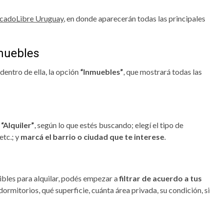
rcadoLibre Uruguay
, en donde aparecerán todas las principales
nmuebles
 dentro de ella, la opción
“Inmuebles”
, que mostrará todas las
o
“Alquiler”
, según lo que estés buscando; elegí el tipo de
etc.; y
marcá el barrio o ciudad que te interese
.
bles para alquilar, podés empezar a
filtrar de acuerdo a tus
dormitorios, qué superficie, cuánta área privada, su condición, si