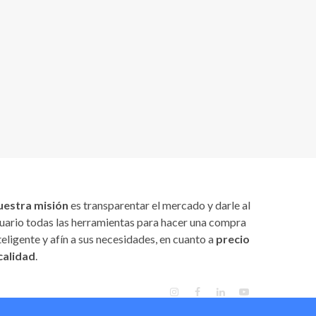
uestra misión
es transparentar el mercado y darle al
uario todas las herramientas para hacer una compra
teligente y afín a sus necesidades, en cuanto a
precio
calidad
.
INSTAGRAM
FACEBOOK
LINKEDIN
YOUTUBE