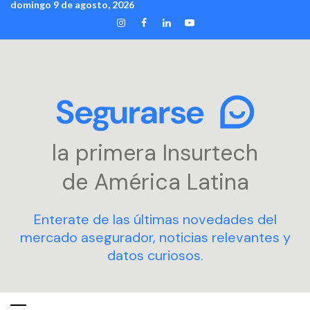
domingo 9 de agosto, 2026
Skip
INSTAGRAM
FACEBOOK
LINKEDIN
YOUTUBE
to
content
la primera Insurtech
de América Latina
Enterate de las últimas novedades del
mercado asegurador, noticias relevantes y
datos curiosos.