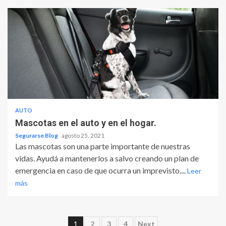
AUTO
Mascotas en el auto y en el hogar.
Segurarse Blog
agosto 25, 2021
Las mascotas son una parte importante de nuestras
vidas. Ayudá a mantenerlos a salvo creando un plan de
emergencia en caso de que ocurra un imprevisto....
Leer
más
Paginación
1
2
3
4
Next