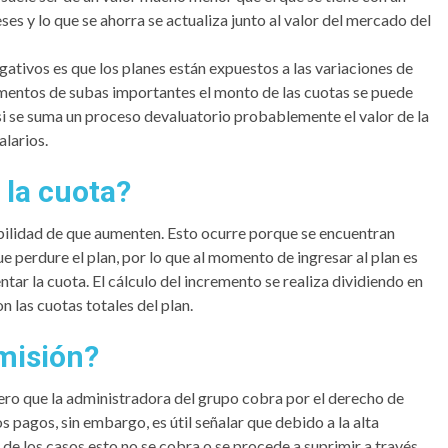
ses y lo que se ahorra se actualiza junto al valor del mercado del
gativos es que los planes están expuestos a las variaciones de
momentos de subas importantes el monto de las cuotas se puede
si se suma un proceso devaluatorio probablemente el valor de la
alarios.
la cuota?
osibilidad de que aumenten. Esto ocurre porque se encuentran
ue perdure el plan, por lo que al momento de ingresar al plan es
tar la cuota. El cálculo del incremento se realiza dividiendo en
n las cuotas totales del plan.
misión?
ero que la administradora del grupo cobra por el derecho de
s pagos, sin embargo, es útil señalar que debido a la alta
de los casos esto no se cobra o se procede a suprimir a través