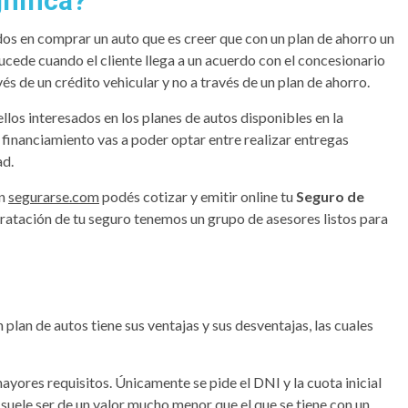
nifica?
os en comprar un auto que es creer que con un plan de ahorro un
sucede cuando el cliente llega a un acuerdo con el concesionario
és de un crédito vehicular y no a través de un plan de ahorro.
ellos interesados en los planes de autos disponibles en la
l financiamiento vas a poder optar entre realizar entregas
ad.
en
segurarse.com
podés cotizar y emitir online tu
Seguro de
tratación de tu seguro tenemos un grupo de asesores listos para
plan de autos tiene sus ventajas y sus desventajas, las cuales
ayores requisitos. Únicamente se pide el DNI y la cuota inicial
 suele ser de un valor mucho menor que el que se tiene con un