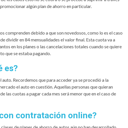
romocionar algún plan de ahorro en particular.
dos comprenden debido a que son novedosos, como lo es el caso
 de dividir en 84 mensualidades el valor final. Esta cuota va a
lantos en los planes o las cancelaciones totales cuando se quiere
uto que se estaba pagando.
é es?
del auto. Recordemos que para acceder ya se procedió a la
 mercado el auto en cuestión. Aquellas personas que quieran
de las cuotas a pagar cada mes será menor que en el caso de
 con contratación online?
 clases de planes de ahorro de autos aún no han desarrollado