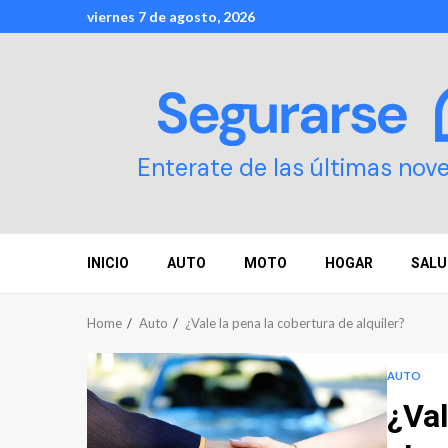
Skip
viernes 7 de agosto, 2026
to
content
Enterate de las últimas nov
INICIO
AUTO
MOTO
HOGAR
SALU
Home
Auto
¿Vale la pena la cobertura de alquiler?
AUTO
¿Val