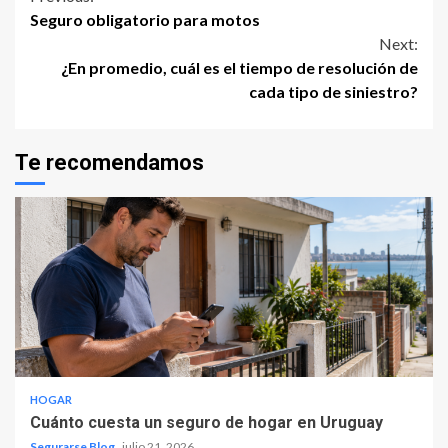
Continue
Seguro obligatorio para motos
Reading
Next:
¿En promedio, cuál es el tiempo de resolución de
cada tipo de siniestro?
Te recomendamos
HOGAR
Cuánto cuesta un seguro de hogar en Uruguay
Segurarse Blog
julio 21, 2026