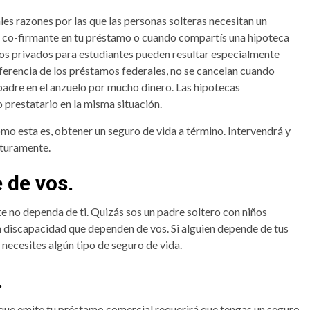
les razones por las que las personas solteras necesitan un
un co-firmante en tu préstamo o cuando compartís una hipoteca
mos privados para estudiantes pueden resultar especialmente
iferencia de los préstamos federales, no se cancelan cuando
padre en el anzuelo por mucho dinero. Las hipotecas
prestatario en la misma situación.
omo esta es, obtener un seguro de vida a término. Intervendrá y
maturamente.
 de vos.
nte no dependa de ti. Quizás sos un padre soltero con niños
 discapacidad que dependen de vos. Si alguien depende de tus
e necesites algún tipo de seguro de vida.
.
ra que emite tu préstamo comercial requerirá que tengas un seguro