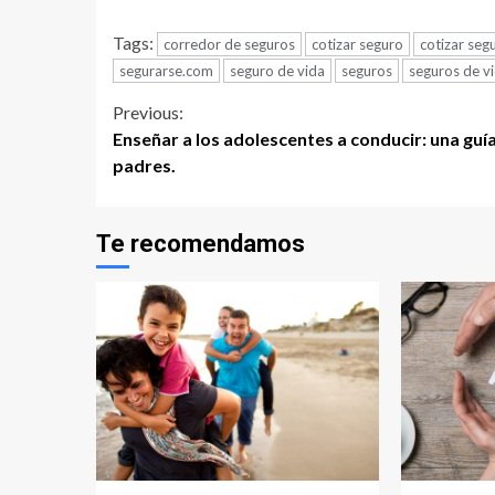
Tags:
corredor de seguros
cotizar seguro
cotizar segu
segurarse.com
seguro de vida
seguros
seguros de v
Continue
Previous:
Enseñar a los adolescentes a conducir: una guí
Reading
padres.
Te recomendamos