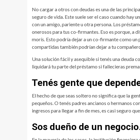
No cargar a otros con deudas es una de las principa
seguro de vida. Este suele ser el caso cuando hay 
con un amigo, pariente u otra persona. Los présta
onerosos para tus co-firmantes. Eso es porque, a d
morís. Esto podría dejar a un co-firmante como un 
compartidas también podrían dejar a tu compañero 
Una solución fácil y asequible si tenés una deuda c
liquidará tu parte del préstamo si fallecieras pre
Tenés gente que depende
El hecho de que seas soltero no significa que la ge
pequeños. O tenés padres ancianos o hermanos con
ingresos para llegar a fin de mes, es casi seguro qu
Sos dueño de un negocio
En la mayoría de los casos, la institución financie