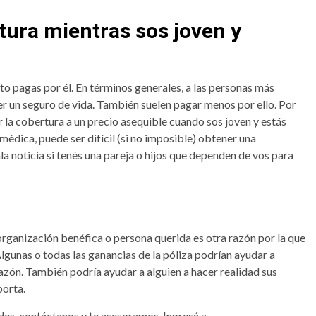
tura mientras sos joven y
nto pagas por él. En términos generales, a las personas más
er un seguro de vida. También suelen pagar menos por ello. Por
 la cobertura a un precio asequible cuando sos joven y estás
médica, puede ser difícil (si no imposible) obtener una
a noticia si tenés una pareja o hijos que dependen de vos para
 organización benéfica o persona querida es otra razón por la que
Algunas o todas las ganancias de la póliza podrían ayudar a
zón. También podría ayudar a alguien a hacer realidad sus
porta.
ades, contáctanos y te asesoramos. Ingresá a