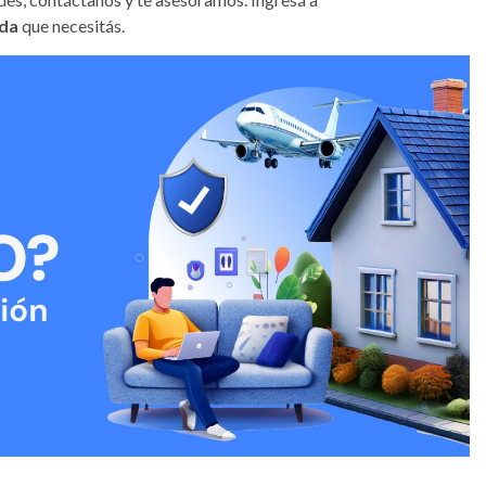
ida
que necesitás.