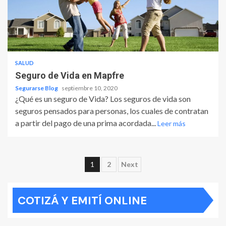
SALUD
Seguro de Vida en Mapfre
Segurarse Blog
septiembre 10, 2020
¿Qué es un seguro de Vida? Los seguros de vida son
seguros pensados para personas, los cuales de contratan
a partir del pago de una prima acordada...
Leer más
Paginación
1
2
Next
de
COTIZÁ Y EMITÍ ONLINE
entradas