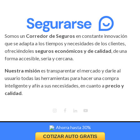
Somos un
Corredor de Seguros
en constante innovación
que se adapta a los tiempos y necesidades de los clientes,
ofreciéndoles
seguros económicos y de calidad
, de una
forma accesible, seria y cercana.
Nuestra misión
es transparentar el mercado y darle al
usuario todas las herramientas para hacer una compra
inteligente y afín a sus necesidades, en cuanto a
precio y
calidad
.
INSTAGRAM
FACEBOOK
LINKEDIN
YOUTUBE
Ahorra hasta 30%
Segurarse | Todos los derechos reservados.
|
Magnitude
by AF
themes.
COTIZAR AUTO GRATIS