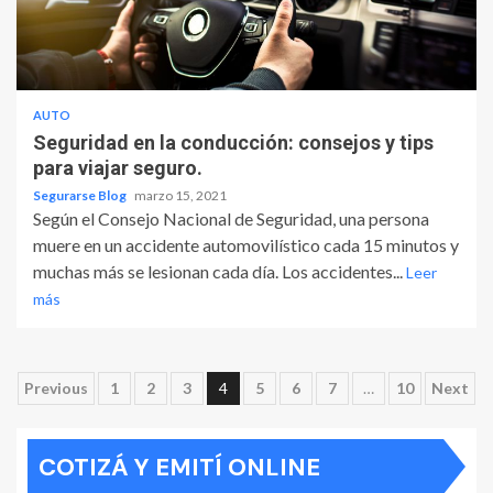
AUTO
Seguridad en la conducción: consejos y tips
para viajar seguro.
Segurarse Blog
marzo 15, 2021
Según el Consejo Nacional de Seguridad, una persona
muere en un accidente automovilístico cada 15 minutos y
muchas más se lesionan cada día. Los accidentes...
Leer
más
Paginación
Previous
1
2
3
4
5
6
7
…
10
Next
de
COTIZÁ Y EMITÍ ONLINE
entradas