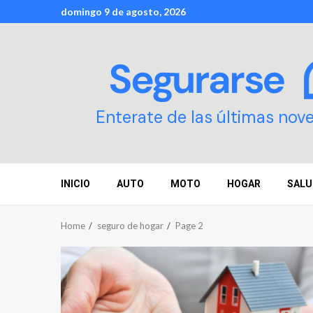
Skip
domingo 9 de agosto, 2026
to
content
Enterate de las últimas nov
INICIO
AUTO
MOTO
HOGAR
SALU
Home
seguro de hogar
Page 2