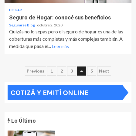
HOGAR
Seguro de Hogar: conocé sus beneficios
Segurarse Blog
octubre 2, 2020
Quizás no lo sepas pero el seguro de hogar es una de las
coberturas más completas y más complejas también. A
medida que pasa el...
Leer más
Paginación
Previous
1
2
3
4
5
Next
de
COTIZÁ Y EMITÍ ONLINE
entradas
Lo Último