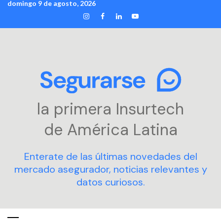
domingo 9 de agosto, 2026
Skip
INSTAGRAM
FACEBOOK
LINKEDIN
YOUTUBE
to
content
la primera Insurtech
de América Latina
Enterate de las últimas novedades del
mercado asegurador, noticias relevantes y
datos curiosos.