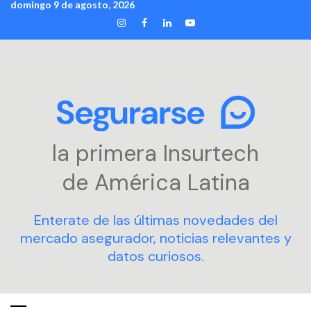
domingo 9 de agosto, 2026
Skip
INSTAGRAM
FACEBOOK
LINKEDIN
YOUTUBE
to
content
la primera Insurtech
de América Latina
Enterate de las últimas novedades del
mercado asegurador, noticias relevantes y
datos curiosos.