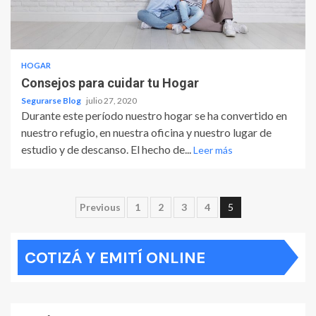
HOGAR
Consejos para cuidar tu Hogar
Segurarse Blog
julio 27, 2020
Durante este período nuestro hogar se ha convertido en
nuestro refugio, en nuestra oficina y nuestro lugar de
estudio y de descanso. El hecho de...
Leer más
Paginación
Previous
1
2
3
4
5
de
COTIZÁ Y EMITÍ ONLINE
entradas