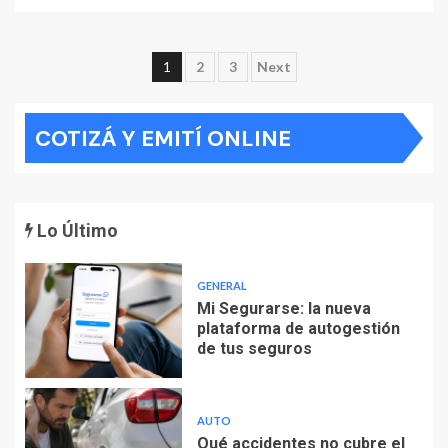
Paginación
1
2
3
Next
de
COTIZÁ Y EMITÍ ONLINE
entradas
Lo Último
GENERAL
Mi Segurarse: la nueva
plataforma de autogestión
de tus seguros
AUTO
Qué accidentes no cubre el