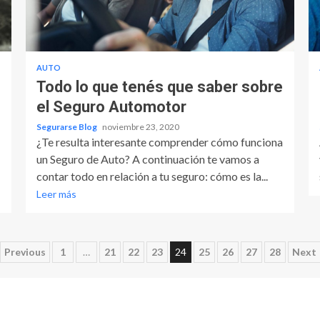
AUTO
Todo lo que tenés que saber sobre
el Seguro Automotor
Segurarse Blog
noviembre 23, 2020
¿Te resulta interesante comprender cómo funciona
un Seguro de Auto? A continuación te vamos a
contar todo en relación a tu seguro: cómo es la...
Leer más
Paginación
Previous
1
…
21
22
23
24
25
26
27
28
Next
de
entradas