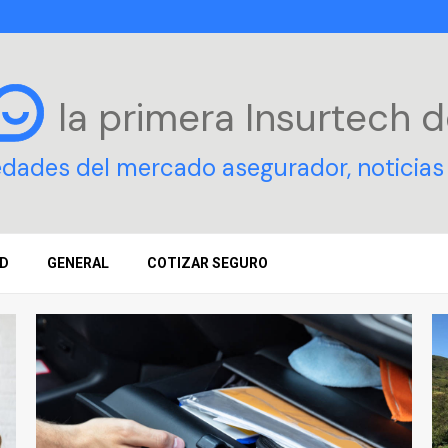
la primera Insurtech
d
edades del mercado asegurador, noticias 
D
GENERAL
COTIZAR SEGURO