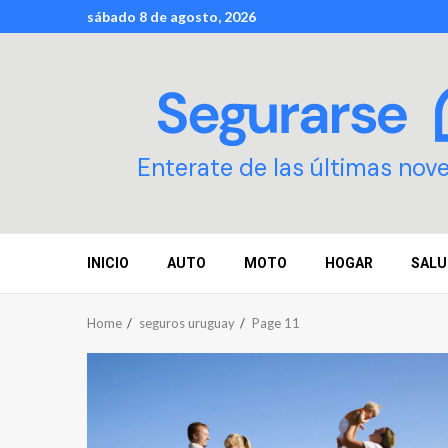
Skip
sábado 8 de agosto, 2026
to
content
Enterate de las últimas nov
INICIO
AUTO
MOTO
HOGAR
SALU
Home
seguros uruguay
Page 11