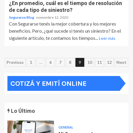
¿En promedio, cuál es el tiempo de resolución
de cada tipo de siniestro?
Segurarse Blog
noviembre 12, 2020
Con Segurarse tenés la mejor cobertura y los mejores
beneficios. Pero, ¿qué sucede si tenés un siniestro? En el
siguiente artículo, te contamos los tiempos...
Leer más
Paginación
Previous
1
…
6
7
8
9
10
11
12
Next
de
COTIZÁ Y EMITÍ ONLINE
entradas
Lo Último
GENERAL